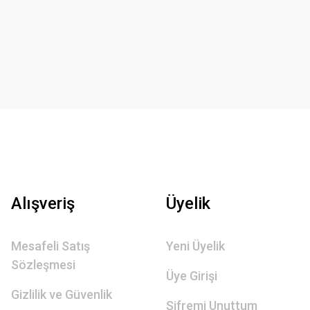
Alışveriş
Üyelik
Mesafeli Satış
Yeni Üyelik
Sözleşmesi
Üye Girişi
Gizlilik ve Güvenlik
Şifremi Unuttum