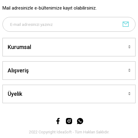
Ürün fiyatı diğer sitelerden daha pahalı.
Mail adresinizle e-bültenimize kayıt olabilirsiniz.
Bu ürüne benzer farklı alternatifler olmalı.
Kurumsal
Gönder
Alışveriş
Üyelik
2022 Copyright IdeaSoft - Tüm Hakları Saklıdır.