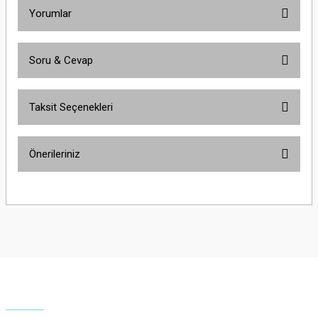
Yorumlar
Soru & Cevap
Bu ürüne ilk yorumu siz yapın!
Taksit Seçenekleri
Yorum Yaz
Ürün hakkında henüz soru sorulmamış.
Önerileriniz
Soru Sor
Bu ürünün fiyat bilgisi, resim, ürün açıklamalarında ve diğer konularda
yetersiz gördüğünüz noktaları öneri formunu kullanarak tarafımıza
iletebilirsiniz.
Görüş ve önerileriniz için teşekkür ederiz.
Ürün resmi kalitesiz, bozuk veya görüntülenemiyor.
Ürün açıklamasında eksik bilgiler bulunuyor.
Ürün bilgilerinde hatalar bulunuyor.