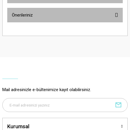
Ürün hakkında henüz soru sorulmamış.
Önerileriniz
Soru Sor
Bu ürünün fiyat bilgisi, resim, ürün açıklamalarında ve diğer konularda
yetersiz gördüğünüz noktaları öneri formunu kullanarak tarafımıza
iletebilirsiniz.
Görüş ve önerileriniz için teşekkür ederiz.
Ürün resmi kalitesiz, bozuk veya görüntülenemiyor.
Ürün açıklamasında eksik bilgiler bulunuyor.
Ürün bilgilerinde hatalar bulunuyor.
Ürün fiyatı diğer sitelerden daha pahalı.
Mail adresinizle e-bültenimize kayıt olabilirsiniz.
Bu ürüne benzer farklı alternatifler olmalı.
Kurumsal