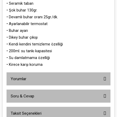
• Seramik taban
• Şok buhar 130gr.
• Devamlı buhar oranı 25gr./dk.
• Ayarlanabilir termostat
• Buhar ayarı
• Dikey buhar çıkışı
• Kendi kendini temizleme özelliği
• 200ml. su tankı kapasitesi
• Su damlatmama özelliği
• Kirece karşı koruma
Yorumlar
Soru & Cevap
Bu ürüne ilk yorumu siz yapın!
Taksit Seçenekleri
Yorum Yaz